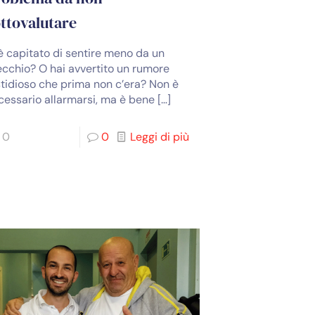
ttovalutare
 è capitato di sentire meno da un
ecchio? O hai avvertito un rumore
stidioso che prima non c’era? Non è
cessario allarmarsi, ma è bene
[…]
0
0
Leggi di più