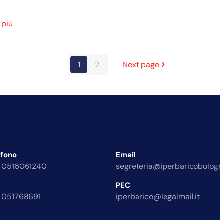
 più
1
2
Next page
efono
Email
 0516061240
segreteria@iperbaricobologn
PEC
 051768691
iperbarico@legalmail.it