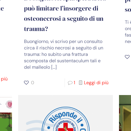
te
può limitare l’insorgere di
so
osteonecrosi a seguito di un
Ti
trauma?
or
fa
ne
Buongiorno, vi scrivo per un consulto
circa il rischio necrosi a seguito di un
trauma: ho subito una frattura
scomposta del sustentaculum tali e
del malleolo
[…]
 più
0
1
Leggi di più