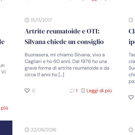
15/11/2017
Artrite reumatoide e OTI:
Cl
de
Silvana chiede un consiglio
ip
Buonasera, mi chiamo Silvana, vivo a
Ta
Cagliari e ho 60 anni. Dal 1976 ho una
cl
un
grave forma di artrite reumatoide e da
Su
 Vi
circa 11 anni ho
[…]
che
pa
0
1
Leggi di più
 più
22/06/2016