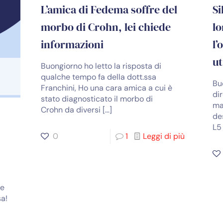
L’amica di Fedema soffre del
Si
morbo di Crohn, lei chiede
lo
informazioni
l’
ut
Buongiorno ho letto la risposta di
qualche tempo fa della dott.ssa
Bu
Franchini, Ho una cara amica a cui è
di
stato diagnosticato il morbo di
ma
Crohn da diversi
[…]
de
L5
0
1
Leggi di più
he
sa!