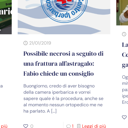
21/01/2019
La
Possibile necrosi a seguito di
Ce
una frattura all’astragalo:
ga
Fabio chiede un consiglio
Og
mi
ta
Buongiorno, credo di aver bisogno
pa
della camera iperbarica e vorrei
ip
sapere quale è la procedura, anche se
Er
al momento nessun ortopedico me ne
ha parlato. A
[…]
 più
0
1
Leggi di più