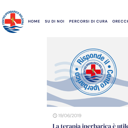
HOME
SU DI NOI
PERCORSI DI CURA
ORECCH
19/06/2019
La terapia iperbarica è util