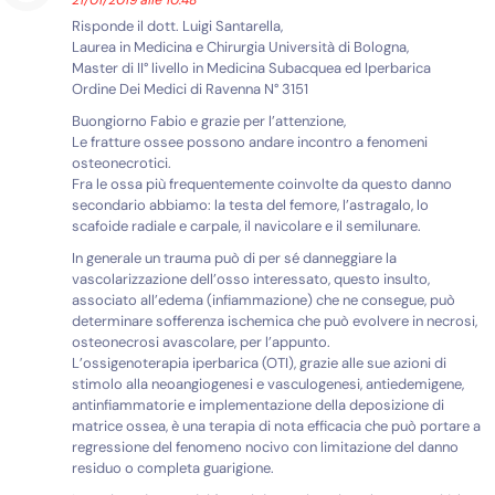
21/01/2019 alle 10:48
Risponde il dott. Luigi Santarella,
Laurea in Medicina e Chirurgia Università di Bologna,
Master di II° livello in Medicina Subacquea ed Iperbarica
Ordine Dei Medici di Ravenna N° 3151
Buongiorno Fabio e grazie per l’attenzione,
Le fratture ossee possono andare incontro a fenomeni
osteonecrotici.
Fra le ossa più frequentemente coinvolte da questo danno
secondario abbiamo: la testa del femore, l’astragalo, lo
scafoide radiale e carpale, il navicolare e il semilunare.
In generale un trauma può di per sé danneggiare la
vascolarizzazione dell’osso interessato, questo insulto,
associato all’edema (infiammazione) che ne consegue, può
determinare sofferenza ischemica che può evolvere in necrosi,
osteonecrosi avascolare, per l’appunto.
L’ossigenoterapia iperbarica (OTI), grazie alle sue azioni di
stimolo alla neoangiogenesi e vasculogenesi, antiedemigene,
antinfiammatorie e implementazione della deposizione di
matrice ossea, è una terapia di nota efficacia che può portare a
regressione del fenomeno nocivo con limitazione del danno
residuo o completa guarigione.