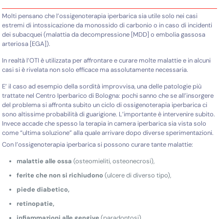
Molti pensano che l’ossigenoterapia iperbarica sia utile solo nei casi
estremi di intossicazione da monossido di carbonio o in caso di incidenti
dei subacquei (malattia da decompressione [MDD] o embolia gassosa
arteriosa [EGA]).
In realtà l’OTI è utilizzata per affrontare e curare molte malattie e in alcuni
casi si è rivelata non solo efficace ma assolutamente necessaria.
E’ il caso ad esempio della sordità improvvisa, una delle patologie più
trattate nel Centro Iperbarico di Bologna: pochi sanno che se all’insorgere
del problema si affronta subito un ciclo di ossigenoterapia iperbarica ci
sono altissime probabilità di guarigione. L’importante è intervenire subito.
Invece accade che spesso la terapia in camera iperbarica sia vista solo
come “ultima soluzione” alla quale arrivare dopo diverse sperimentazioni.
Con l’ossigenoterapia iperbarica si possono curare tante malattie:
malattie alle ossa
(osteomieliti, osteonecrosi),
ferite che non si richiudono
(ulcere di diverso tipo),
piede diabetico,
retinopatie,
infiammazioni alle gengive
(paradontosi),