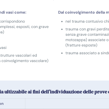
ndi vasi come:
Dal coinvolgimento della 
 corrispondono
nel trauma contusivo ch
mplessi, esposti, con grave
trauma con gravi perdit
ea)
senza grave contaminazi
motozappa) associate o 
(fratture esposte)
vasi
trauma associato a sin
trutture vascolari ed
n coinvolgimento vascolare)
a ultizzabile ai fini dell’individuazione delle prove 
on