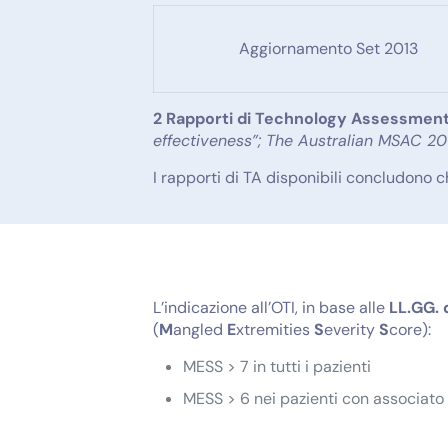
Aggiornamento Set 2013
2 Rapporti di Technology Assessmen
effectiveness”; The Australian MSAC 2
I rapporti di TA disponibili concludono c
L’indicazione all’OTI, in base alle
LL.GG. 
(
M
angled
E
xtremities
S
everity
S
core):
MESS > 7 in tutti i pazienti
MESS > 6 nei pazienti con associato d