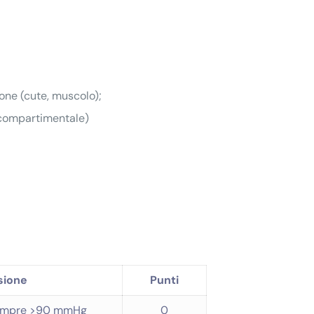
one (cute, muscolo);
compartimentale)
esione
Punti
 sempre >90 mmHg
0