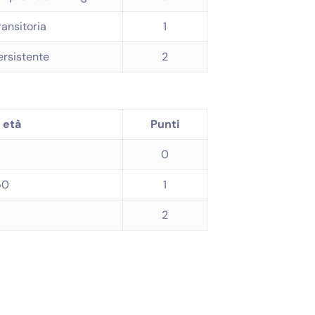
ransitoria
1
ersistente
2
i età
Punti
0
50
1
2