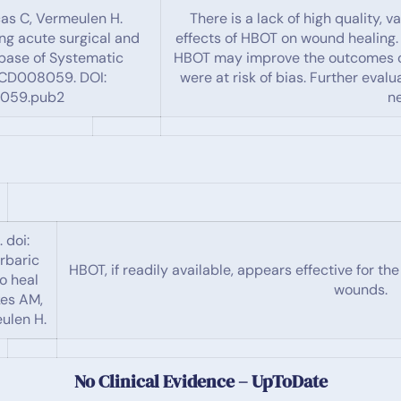
cas C, Vermeulen H.
There is a lack of high quality, 
ng acute surgical and
effects of HBOT on wound healing. 
base of Systematic
HBOT may improve the outcomes of 
.: CD008059. DOI:
were at risk of bias. Further eval
8059.pub2
n
 doi:
rbaric
HBOT, if readily available, appears effective for th
to heal
wounds.
kes AM,
ulen H.
No Clinical Evidence – UpToDate