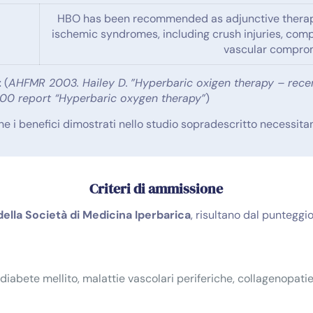
HBO has been recommended as adjunctive therapy
ischemic syndromes, including crush injuries, com
vascular compro
t
(
AHFMR 2003. Hailey D.
”Hyperbaric oxigen therapy – recen
000 report “Hyperbaric oxygen therapy”
)
he i benefici dimostrati nello studio sopradescritto necessitan
Criteri di ammissione
della Società di Medicina Iperbarica
, risultano dal puntegg
iabete mellito, malattie vascolari periferiche, collagenopatie