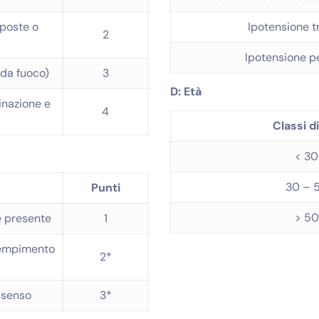
sposte o
Ipotensione t
2
Ipotensione p
 da fuoco)
3
D: Età
inazione e
4
Classi d
< 30
30 – 
Punti
> 50
e presente
1
riempimento
2*
 senso
3*