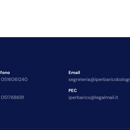
efono
Email
 0516061240
segreteria@iperbaricobologn
PEC
 051768691
iperbarico@legalmail.it