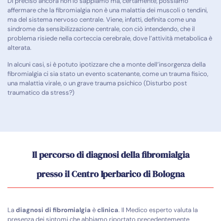
Di preciso ancora non lo sappiamo ma, certamente, possiamo
affermare che la fibromialgia non è una malattia dei muscoli o tendini,
ma del sistema nervoso centrale. Viene, infatti, definita come una
sindrome da sensibilizzazione centrale, con ciò intendendo, che il
problema risiede nella corteccia cerebrale, dove l’attività metabolica è
alterata.
In alcuni casi, si è potuto ipotizzare che a monte dell’insorgenza della
fibromialgia ci sia stato un evento scatenante, come un trauma fisico,
una malattia virale, o un grave trauma psichico (Disturbo post
traumatico da stress?)
Il percorso di diagnosi della fibromialgia
presso il Centro Iperbarico di Bologna
La
diagnosi di fibromialgia
è
clinica
. Il Medico esperto valuta la
presenza dei sintomi che abbiamo riportato precedentemente