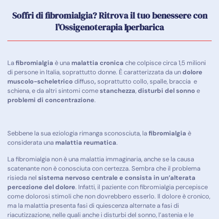
Soffri di fibromialgia? Ritrova il tuo benessere con
l’Ossigenoterapia Iperbarica
La
fibromialgia
è una
malattia cronica
che colpisce circa 1,5 milioni
di persone in Italia, soprattutto donne. È caratterizzata da un
dolore
muscolo-scheletrico
diffuso
,
soprattutto collo, spalle, braccia e
schiena, e da altri sintomi come
stanchezza
,
disturbi del sonno
e
problemi di concentrazione
.
Sebbene la sua eziologia rimanga sconosciuta, la
fibromialgia
è
considerata una
malattia reumatica
.
La fibromialgia non è una malattia immaginaria, anche se la causa
scatenante non è conosciuta con certezza. Sembra che il problema
risieda nel
sistema nervoso centrale e consista in un’alterata
percezione del dolore
. Infatti, il paziente con fibromialgia percepisce
come dolorosi stimoli che non dovrebbero esserlo. Il dolore è cronico,
ma la malattia presenta fasi di quiescenza alternate a fasi di
riacutizzazione, nelle quali anche i disturbi del sonno, l’astenia e le