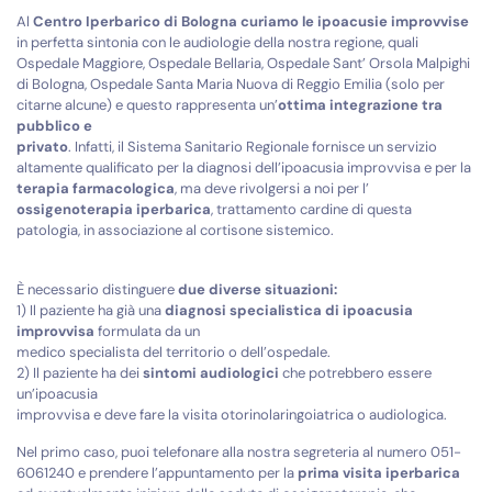
Al
Centro Iperbarico di Bologna
curiamo le ipoacusie improvvise
in perfetta sintonia con le audiologie della nostra regione, quali
Ospedale Maggiore, Ospedale Bellaria, Ospedale Sant’ Orsola Malpighi
di Bologna, Ospedale Santa Maria Nuova di Reggio Emilia (solo per
citarne alcune) e questo rappresenta un’
ottima integrazione tra
pubblico e
privato
. Infatti, il Sistema Sanitario Regionale fornisce un servizio
altamente qualificato per la diagnosi dell’ipoacusia improvvisa e per la
terapia farmacologica
, ma deve rivolgersi a noi per l’
ossigenoterapia iperbarica
, trattamento cardine di questa
patologia, in associazione al cortisone sistemico.
È necessario distinguere
due diverse situazioni:
1) Il paziente ha già una
diagnosi specialistica di ipoacusia
improvvisa
formulata da un
medico specialista del territorio o dell’ospedale.
2) Il paziente ha dei
sintomi audiologici
che potrebbero essere
un’ipoacusia
improvvisa e deve fare la visita otorinolaringoiatrica o audiologica.
Nel primo caso, puoi telefonare alla nostra segreteria al numero 051-
6061240 e prendere l’appuntamento per la
prima visita iperbarica