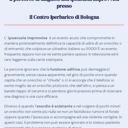
presso
il Centro Iperbarico di Bologna
L’
ipoacusia improvvisa
è un evento acuto che compromette in
maniera potenzialmente definitiva la capacità di udire di un orecchio o
di entrambi, che colpisce un cittadino italiano
su 5000! È un evento
frequente, eppure non se ne sente parlare spesso in televisione ed è
raro leggerne sulla carta stampata.
Le persone ignorano che la
funzione uditiva
può danneggiarsi
gravemente, senza causa
apparente, nel giro di poche ore e quando
capita che un orecchio si “chiuda” o ci si
accorga che il telefono si
sente meglio da un orecchio piuttosto che dall’altro, si pensa a
un
banale tappo di cerume e si perdono giorni preziosi prima di ricercare
una diagnosi e
una cura efficace.
Diverso è quando l’
esordio è eclatante
e nel volgere di pochi minuti
un orecchio non sente
più nulla se non un fastidioso rumore di fondo
oppure quando l’ipoacusia si accompagna
ad una violenta vertigine. In
questi casi, il problema non può essere ignorato e lo stesso
paziente
comprende che è successo qualcosa di grave.