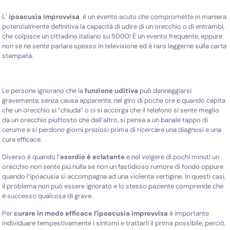
L’
ipoacusia improvvisa
è un evento acuto che compromette in maniera
potenzialmente definitiva la capacità di udire di un orecchio o di entrambi,
che colpisce un cittadino italiano
su 5000! È un evento frequente, eppure
non se ne sente parlare spesso in televisione ed è
raro leggerne sulla carta
stampata.
Le persone ignorano che la
funzione uditiva
può danneggiarsi
gravemente, senza causa
apparente, nel giro di poche ore e quando capita
che un orecchio si “chiuda” o ci si
accorga che il telefono si sente meglio
da un orecchio piuttosto che dall’altro, si pensa a
un banale tappo di
cerume e si perdono giorni preziosi prima di ricercare una diagnosi e
una
cura efficace.
Diverso è quando l’
esordio è eclatante
e nel volgere di pochi minuti un
orecchio non sente
più nulla se non un fastidioso rumore di fondo oppure
quando l’ipoacusia si accompagna
ad una violenta vertigine. In questi casi,
il problema non può essere ignorato e lo stesso
paziente comprende che
è successo qualcosa di grave.
Per
curare in modo efficace l’ipoacusia improvvisa
è importante
individuare
tempestivamente i sintomi e trattarli il prima possibile, perciò,