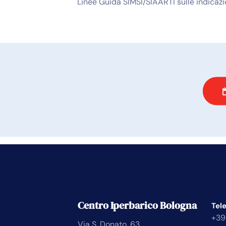
Linee Guida SIMSI/SIAARTI sulle indicazi
Centro Iperbarico Bologna
Tel
+39
Via S. Donato, 63