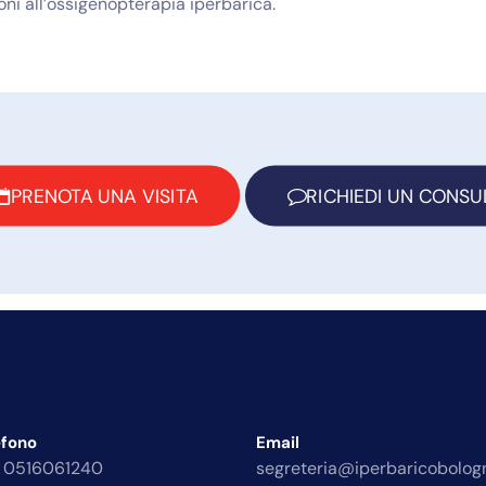
oni all’ossigenopterapia iperbarica.
PRENOTA UNA VISITA
RICHIEDI UN CONSU
efono
Email
 0516061240
segreteria@iperbaricobologn