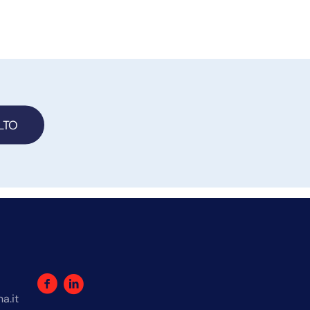
LTO
a.it