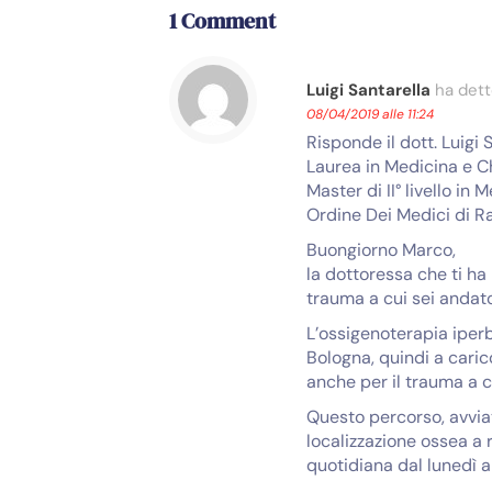
1 Comment
Luigi Santarella
ha dett
08/04/2019 alle 11:24
Risponde il dott. Luigi 
Laurea in Medicina e Ch
Master di II° livello i
Ordine Dei Medici di R
Buongiorno Marco,
la dottoressa che ti ha
trauma a cui sei andato
L’ossigenoterapia iperb
Bologna, quindi a carico
anche per il trauma a c
Questo percorso, avvia
localizzazione ossea a 
quotidiana dal lunedì a