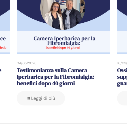
04/05/2026
16/03
e
Testimonianza sulla Camera
Oss
Iperbarica per la Fibromialgia:
sup
l
benefici dopo 40 giorni
gua
Leggi di più