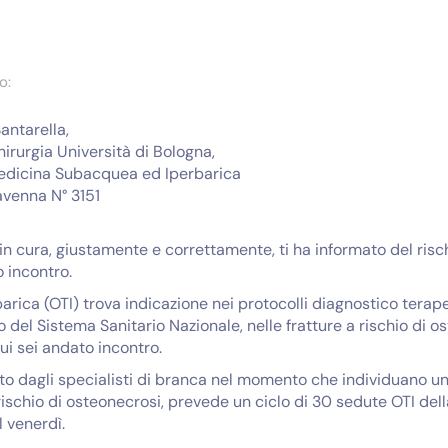
o:
Santarella,
irurgia Università di Bologna,
n Medicina Subacquea ed Iperbarica
avenna N° 3151
 in cura, giustamente e correttamente, ti ha informato del risc
 incontro.
arica (OTI) trova indicazione nei protocolli diagnostico terape
 del Sistema Sanitario Nazionale, nelle fratture a rischio di o
ui sei andato incontro.
to dagli specialisti di branca nel momento che individuano un
rischio di osteonecrosi, prevede un ciclo di 30 sedute OTI del
l venerdì.