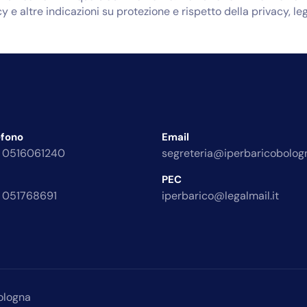
y e altre indicazioni su protezione e rispetto della privacy, le
efono
Email
 0516061240
segreteria@iperbaricobologn
PEC
 051768691
iperbarico@legalmail.it
ologna