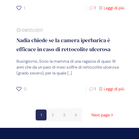
1
1
Leggi di più
09/05/2017
Nadia chiede se la camera iperbarica è
efficace in caso di rettocolite ulcerosa
Buongiorno, Sono la mamma di una ragazza di quasi 18
anni che da un paio di mesi soffre di rettocolite ulcerosa
(grado severo), per la quale
[…]
0
1
Leggi di più
1
2
3
4
Next page