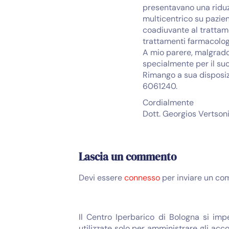
presentavano una riduzi
multicentrico su pazie
coadiuvante al trattame
trattamenti farmacologi
A mio parere, malgrado 
specialmente per il suo
Rimango a sua disposiz
6061240.
Cordialmente
Dott. Georgios Vertson
Lascia un commento
Devi essere
connesso
per inviare un co
Il Centro Iperbarico di Bologna si imp
utilizzate solo per amministrare gli acco