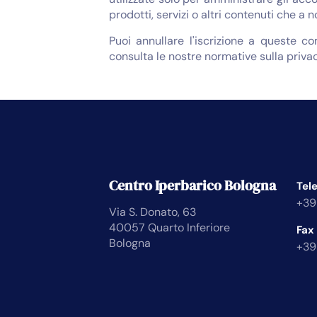
prodotti, servizi o altri contenuti che a 
Puoi annullare l'iscrizione a queste c
consulta le nostre normative sulla privac
Centro Iperbarico Bologna
Tel
+39
Via S. Donato, 63
40057 Quarto Inferiore
Fax
Bologna
+39