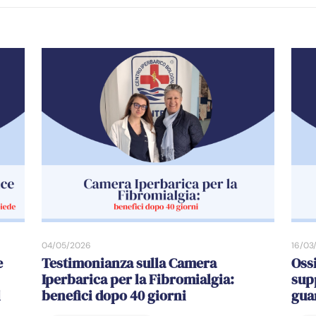
04/05/2026
16/03
e
Testimonianza sulla Camera
Oss
Iperbarica per la Fibromialgia:
sup
l
benefici dopo 40 giorni
gua