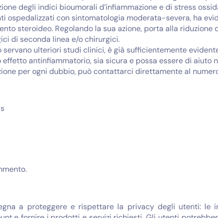
one degli indici bioumorali d’infiammazione e di stress ossida
nti ospedalizzati con sintomatologia moderata-severa, ha evid
nto steroideo. Regolando la sua azione, porta alla riduzione d
ci di seconda linea e/o chirurgici.
servano ulteriori studi clinici, è già sufficientemente evident
 effetto antinfiammatorio, sia sicura e possa essere di aiuto n
ione per ogni dubbio, può contattarci direttamente al numero
is
mmento.
egna a proteggere e rispettare la privacy degli utenti: le 
unt e fornire i prodotti e servizi richiesti. Gli utenti potreb