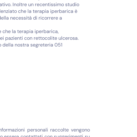
tivo. Inoltre un recentissimo studio
enziato che la terapia iperbarica è
ella necessità di ricorrere a
e che la terapia iperbarica,
ei pazienti con rettocolite ulcerosa.
 della nostra segreteria 051
informazioni personali raccolte vengono
bero essere contattati con suggerimenti su