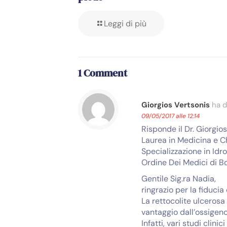
Leggi di più
1 Comment
Giorgios Vertsonis
ha d
09/05/2017 alle 12:14
Risponde il Dr. Giorgio
Laurea in Medicina e Ch
Specializzazione in Idr
Ordine Dei Medici di B
Gentile Sig.ra Nadia,
ringrazio per la fiducia
La rettocolite ulcerosa
vantaggio dall’ossigeno
Infatti, vari studi clin