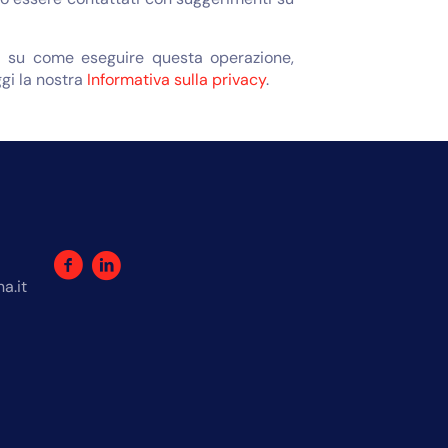
oni su come eseguire questa operazione,
ggi la nostra
Informativa sulla privacy
.
a.it