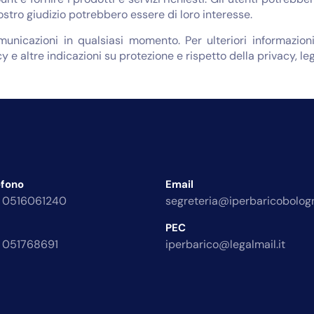
nostro giudizio potrebbero essere di loro interesse.
omunicazioni in qualsiasi momento. Per ulteriori informazi
y e altre indicazioni su protezione e rispetto della privacy, le
efono
Email
 0516061240
segreteria@iperbaricobologn
PEC
 051768691
iperbarico@legalmail.it