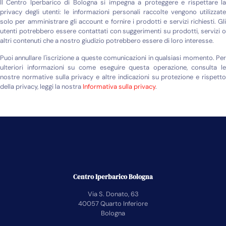
Il Centro Iperbarico di Bologna si impegna a proteggere e rispettare la
privacy degli utenti: le informazioni personali raccolte vengono utilizzate
solo per amministrare gli account e fornire i prodotti e servizi richiesti. Gli
utenti potrebbero essere contattati con suggerimenti su prodotti, servizi o
altri contenuti che a nostro giudizio potrebbero essere di loro interesse.
Puoi annullare l'iscrizione a queste comunicazioni in qualsiasi momento. Per
ulteriori informazioni su come eseguire questa operazione, consulta le
nostre normative sulla privacy e altre indicazioni su protezione e rispetto
della privacy, leggi la nostra
Informativa sulla privacy
.
Centro Iperbarico Bologna
Via S. Donato, 63
40057 Quarto Inferiore
Bologna