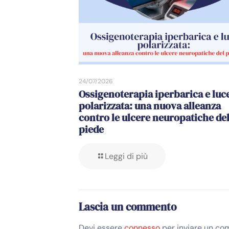
24/07/2026
Ossigenoterapia iperbarica e luc
polarizzata: una nuova alleanza
contro le ulcere neuropatiche de
piede
Leggi di più
Lascia un commento
Devi essere
connesso
per inviare un co