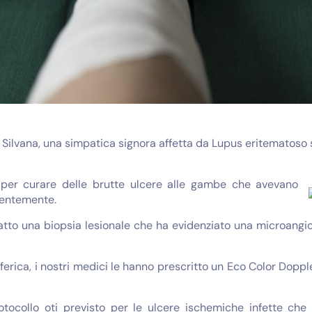
ra Silvana, una simpatica signora affetta da Lupus eritematoso 
 per curare delle brutte ulcere alle gambe che avevano
quentemente.
fatto una biopsia lesionale che ha evidenziato una microangiop
rica, i nostri medici le hanno prescritto un Eco Color Doppler
rotocollo oti previsto per le ulcere ischemiche infette ch