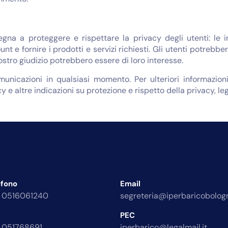
egna a proteggere e rispettare la privacy degli utenti: le 
unt e fornire i prodotti e servizi richiesti. Gli utenti potreb
nostro giudizio potrebbero essere di loro interesse.
omunicazioni in qualsiasi momento. Per ulteriori informazi
y e altre indicazioni su protezione e rispetto della privacy, le
efono
Email
 0516061240
segreteria@iperbaricobologn
PEC
 051768691
iperbarico@legalmail.it