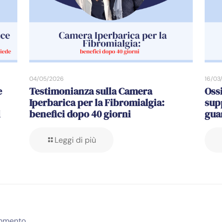
04/05/2026
16/03
e
Testimonianza sulla Camera
Oss
Iperbarica per la Fibromialgia:
sup
l
benefici dopo 40 giorni
gua
Leggi di più
mmento.