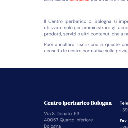
Il Centro Iperbarico di Bologna si imp
utilizzate solo per amministrare gli acco
prodotti, servizi o altri contenuti che a 
Puoi annullare l'iscrizione a queste c
consulta le nostre normative sulla privac
Centro Iperbarico Bologna
Tel
+39
Via S. Donato, 63
40057 Quarto Inferiore
Fax
Bologna
+39