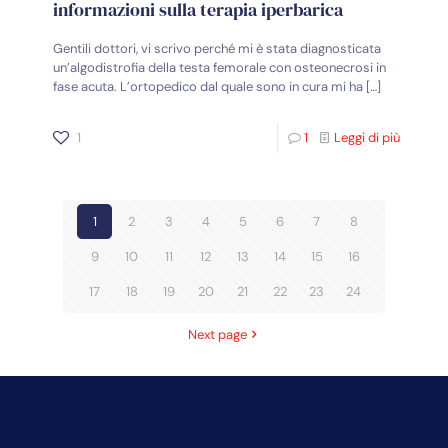
informazioni sulla terapia iperbarica
Gentili dottori, vi scrivo perché mi è stata diagnosticata
un’algodistrofia della testa femorale con osteonecrosi in
fase acuta. L’ortopedico dal quale sono in cura mi ha
[…]
1
1
Leggi di più
1
2
3
4
5
6
7
8
9
10
11
12
13
14
15
16
17
18
19
20
21
22
23
24
Next page