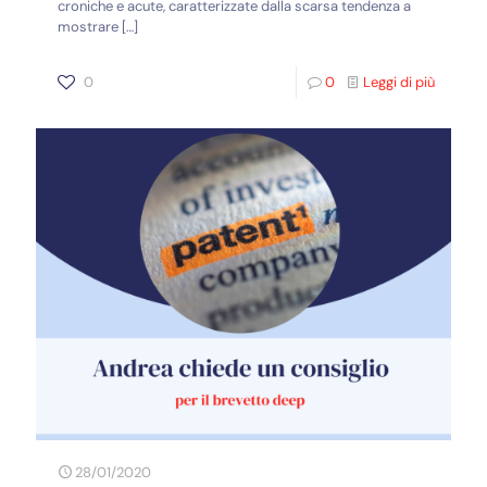
croniche e acute, caratterizzate dalla scarsa tendenza a
mostrare
[…]
0
0
Leggi di più
28/01/2020