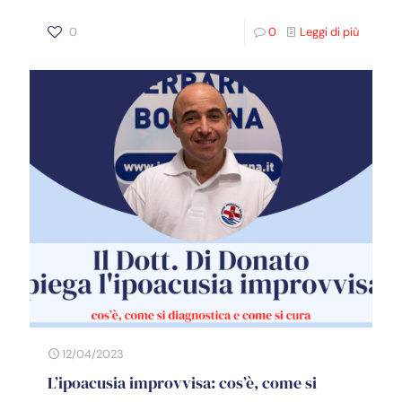
0
0
Leggi di più
12/04/2023
L’ipoacusia improvvisa: cos’è, come si