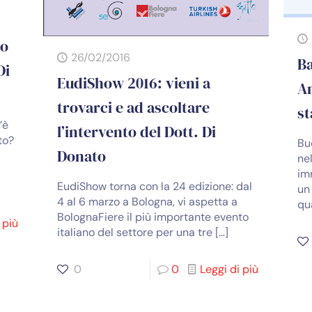
io
26/02/2016
B
Di
EudiShow 2016: vieni a
An
trovarci e ad ascoltare
st
’è
l’intervento del Dott. Di
to?
Bu
Donato
ne
im
EudiShow torna con la 24 edizione: dal
un
4 al 6 marzo a Bologna, vi aspetta a
qu
BolognaFiere il più importante evento
 più
italiano del settore per una tre
[…]
0
0
Leggi di più