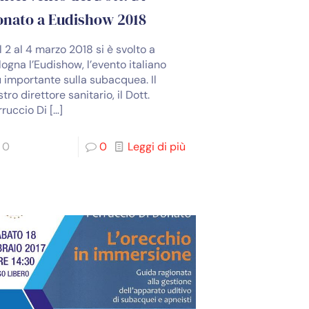
onato a Eudishow 2018
l 2 al 4 marzo 2018 si è svolto a
logna l’Eudishow, l’evento italiano
ù importante sulla subacquea. Il
tro direttore sanitario, il Dott.
rruccio Di
[…]
0
0
Leggi di più