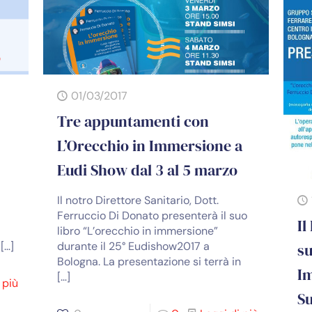
01/03/2017
Tre appuntamenti con
L’Orecchio in Immersione a
Eudi Show dal 3 al 5 marzo
Il notro Direttore Sanitario, Dott.
Ferruccio Di Donato presenterà il suo
Il
e”
libro “L’orecchio in immersione”
[…]
durante il 25° Eudishow2017 a
su
Bologna. La presentazione si terrà in
I
[…]
 più
S