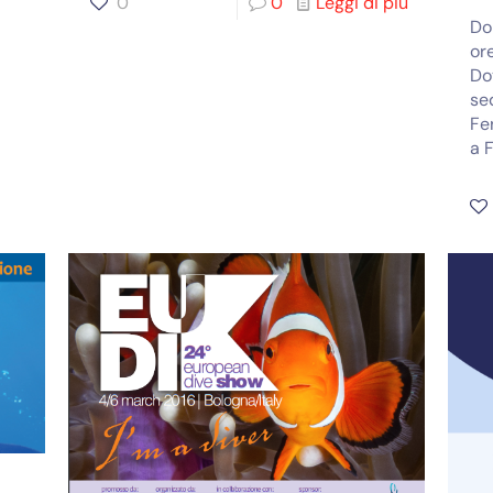
0
0
Leggi di più
Do
ore
Do
se
Fe
a F