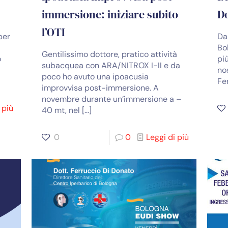
immersione: iniziare subito
D
l’OTI
per
Da
Bo
Gentilissimo dottore, pratico attività
o
pi
subacquea con ARA/NITROX I-II e da
nos
poco ho avuto una ipoacusia
Fe
improvvisa post-immersione. A
novembre durante un’immersione a –
 più
40 mt, nel
[…]
0
0
Leggi di più