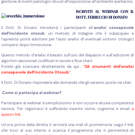
gestione di eventi patologici dovuti all’esposizione all’ambiente iperbarico.
ISCRIVITI AL WEBINAR CON IL
DOTT. FERRUCCIO DI DONATO
Il Dott. Di Donato introdurrà i partecipanti all’
analisi consapevole
dell’incidente otosub
: un metodo di indagine che il subacqueo e
l’apneista potrà adottare per l’auto analisi di eventuali sintomi otologici
comparsi dopo immersione.
Questo metodo d’analisi è basato sull’uso del diapason e sull’adozione di
algoritmi decisionali codificati in tavole e flow chart.
Potete già scaricare direttamente da qui
“
Gli strumenti dell’analisi
consapevole dell’incidente Otosub
”
.
Il Dott. Di Donato risponderà alle domande che gli saranno poste via chat.
Come si partecipa al webinar?
Partecipare al webinar è semplicissimo e non occorre alcuna competenza
tecnica. Per registrarsi è sufficiente inserire nome, cognome e email
a
questo link
.
Un’ora prima della diretta ti arriverà una mail di promemoria: segui il link
che trovi al suo interno e scarica il programma che ti permetterà di