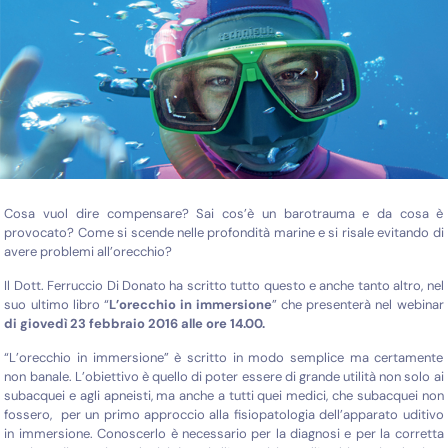
Cosa vuol dire compensare? Sai cos’è un barotrauma e da cosa è
provocato? Come si scende nelle profondità marine e si risale evitando di
avere problemi all’orecchio?
Il Dott. Ferruccio Di Donato ha scritto tutto questo e anche tanto altro, nel
suo ultimo libro “
L’orecchio in immersione
” che presenterà nel webinar
di
giovedì 23 febbraio 2016 alle ore 14.00.
“L’orecchio in immersione” è scritto in modo semplice ma certamente
non banale. L’obiettivo è quello di poter essere di grande utilità non solo ai
subacquei e agli apneisti, ma anche a tutti quei medici, che subacquei non
fossero, per un primo approccio alla fisiopatologia dell’apparato uditivo
in immersione. Conoscerlo è necessario per la diagnosi e per la corretta