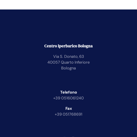
Centro Iperbarico Bologna
Via S. Donato, 63
40057 Quarto Inferiore
Bologna
Telefono
+39 0516061240
Fax
+39 051768691