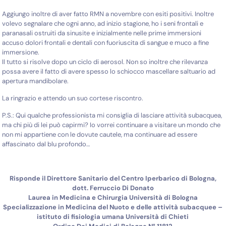
Aggiungo inoltre di aver fatto RMN a novembre con esiti positivi. Inoltre
volevo segnalare che ogni anno, ad inizio stagione, ho i seni frontali e
paranasali ostruiti da sinusite e inizialmente nelle prime immersioni
accuso dolori frontali e dentali con fuoriuscita di sangue e muco a fine
immersione.
Il tutto si risolve dopo un ciclo di aerosol. Non so inoltre che rilevanza
possa avere il fatto di avere spesso lo schiocco mascellare saltuario ad
apertura mandibolare.
La ringrazio e attendo un suo cortese riscontro.
P.S.: Qui qualche professionista mi consiglia di lasciare attività subacquea,
ma chi più di lei può capirmi? Io vorrei continuare a visitare un mondo che
non mi appartiene con le dovute cautele, ma continuare ad essere
affascinato dal blu profondo…
Risponde il Direttore Sanitario del Centro Iperbarico di Bologna,
dott. Ferruccio Di Donato
Laurea in Medicina e Chirurgia Università di Bologna
Specializzazione in Medicina del Nuoto e delle attività subacquee –
istituto di fisiologia umana Università di Chieti