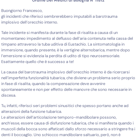
Ordine Dei Medici di Bologna N° 11812
Buongiorno Francesco,
gli incidenti che riferisci sembrerebbero imputabili a barotrauma
implosivo dell’orecchio interno.
Tale incidente si manifesta durante la fase di risalita a causa di un
momentaneo impedimento al deflusso dell’aria contenuta nella cassa del
timpano attraverso la tuba uditiva di Eustachio. La sintomatologia in
immersione, quando presente, è la vertigine alternobarica, mentre dopo
l’emersione si evidenzia la perdita di udito di tipo neurosensoriale.
Esattamente quello che è successo a te!
La causa del barotrauma implosivo dell’orecchio interno è da ricercarsi
nell’imperfetta funzionalità tubarica, che diviene un problema serio proprio
in fase di risalita, quando la compensazione deve avvenire
spontaneamente e non per effetto delle manovre che sono necessarie in
discesa.
Tu, infatti, riferisci seri problemi sinusitici che spesso portano anche ad
alterazioni della funzione tubarica.
Le alterazioni dell’articolazione temporo-mandibolare possono,
anch’esse, essere causa di disfunzione tubarica, che si manifesta quando i
muscoli della bocca sono affaticati dallo sforzo necessario a stringere fra i
denti il boccaglio. Uno schiocco mandibolare saltuario, però, non è