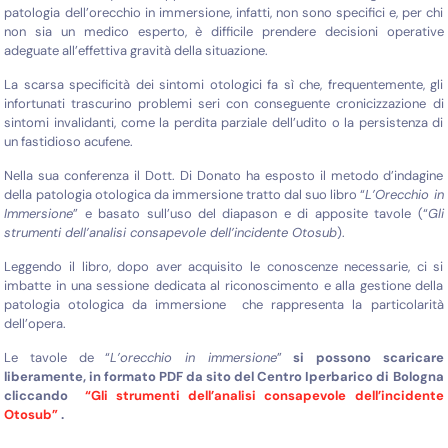
patologia dell’orecchio in immersione, infatti, non sono specifici e, per chi
non sia un medico esperto, è difficile prendere decisioni operative
adeguate all’effettiva gravità della situazione.
La scarsa specificità dei sintomi otologici fa sì che, frequentemente, gli
infortunati trascurino problemi seri con conseguente cronicizzazione di
sintomi invalidanti, come la perdita parziale dell’udito o la persistenza di
un fastidioso acufene.
Nella sua conferenza il Dott. Di Donato ha esposto il metodo d’indagine
della patologia otologica da immersione tratto dal suo libro “
L’Orecchio in
Immersione
” e basato sull’uso del diapason e di apposite tavole (“
Gli
strumenti dell’analisi consapevole dell’incidente Otosub
).
Leggendo il libro, dopo aver acquisito le conoscenze necessarie, ci si
imbatte in una sessione dedicata al riconoscimento e alla gestione della
patologia otologica da immersione che rappresenta la particolarità
dell’opera.
Le tavole de “
L’orecchio in immersione
”
si possono scaricare
liberamente, in formato PDF da sito del Centro Iperbarico di Bologna
cliccando
“Gli strumenti dell’analisi consapevole dell’incidente
Otosub”
.