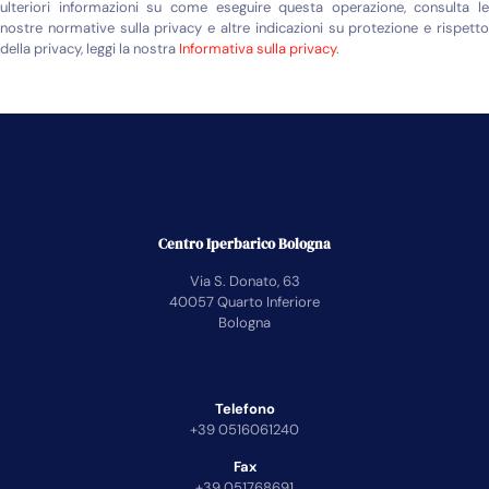
ulteriori informazioni su come eseguire questa operazione, consulta le
nostre normative sulla privacy e altre indicazioni su protezione e rispetto
della privacy, leggi la nostra
Informativa sulla privacy
.
Centro Iperbarico Bologna
Via S. Donato, 63
40057 Quarto Inferiore
Bologna
Telefono
+39 0516061240
Fax
+39 051768691