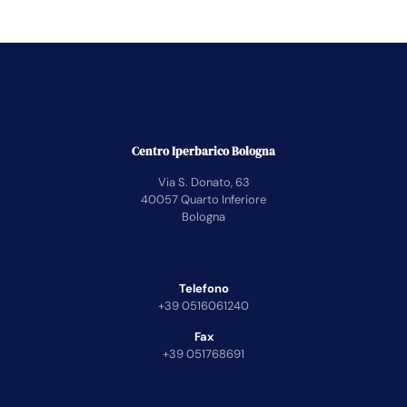
Centro Iperbarico Bologna
Via S. Donato, 63
40057 Quarto Inferiore
Bologna
Telefono
+39 0516061240
Fax
+39 051768691