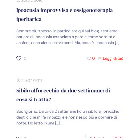
20/03/2018
Ipoacusia improvvisa e ossigenoterapia
iperbarica
Sempre più spesso, in particolare qui sul blog, sentiamo
parlare di ipoacusia associata a parole come sordità e
acufeni; ecco alcuni chiarimenti. Ma, cosa è l’ipoacusia
[…]
0
0
Leggi di più
24/04/2017
Sibilo all’orecchio da due settimane: di
cosa si tratta?
Buongiorno, Da circa 2 settimane ho un sibilo all’orecchio
destro che mi fa impazzire e non riesco più a dormire di
notte. Ho letto in una
[…]