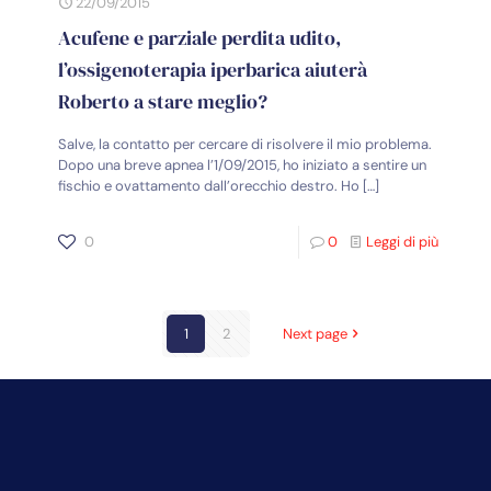
22/09/2015
Acufene e parziale perdita udito,
l’ossigenoterapia iperbarica aiuterà
Roberto a stare meglio?
Salve, la contatto per cercare di risolvere il mio problema.
Dopo una breve apnea l’1/09/2015, ho iniziato a sentire un
fischio e ovattamento dall’orecchio destro. Ho
[…]
0
0
Leggi di più
1
2
Next page