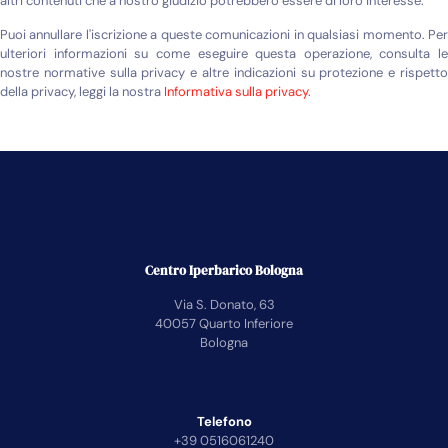
altri contenuti che a nostro giudizio potrebbero essere di loro interesse.
Puoi annullare l'iscrizione a queste comunicazioni in qualsiasi momento. Per
ulteriori informazioni su come eseguire questa operazione, consulta le
nostre normative sulla privacy e altre indicazioni su protezione e rispetto
della privacy, leggi la nostra
Informativa sulla privacy
.
Centro Iperbarico Bologna
Via S. Donato, 63
40057 Quarto Inferiore
Bologna
Telefono
+39 0516061240