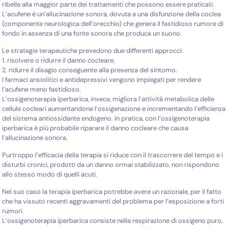
ribelle alla maggior parte dei trattamenti che possono essere praticati.
L’acufene è un’allucinazione sonora, dovuta a una disfunzione della coclea
(componente neurologica dell’orecchio) che genera il fastidioso rumore di
fondo in assenza di una fonte sonora che produca un suono.
Le strategie terapeutiche prevedono due differenti approcci:
1. risolvere o ridurre il danno cocleare,
2. ridurre il disagio conseguente alla presenza del sintomo.
I farmaci ansiolitici e antidepressivi vengono impiegati per rendere
l’acufene meno fastidioso.
L’ossigenoterapia iperbarica, invece, migliora l’attività metabolica delle
cellule cocleari aumentandone l’ossigenazione e incrementando l’efficienza
del sistema antiossidante endogeno. In pratica, con l’ossigenoterapia
iperbarica è più probabile riparare il danno cocleare che causa
l’allucinazione sonora.
Purtroppo l’efficacia della terapia si riduce con il trascorrere del tempo e i
disturbi cronici, prodotti da un danno ormai stabilizzato, non rispondono
allo stesso modo di quelli acuti.
Nel suo caso la terapia iperbarica potrebbe avere un razionale, per il fatto
che ha vissuto recenti aggravamenti del problema per l’esposizione a forti
rumori.
L’ossigenoterapia iperbarica consiste nella respirazione di ossigeno puro,