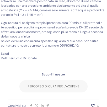
attraverso una maschera posizionata sul viso, all’interno di una camera
iperbarica con una pressione ambiente decisamente più alta di quella
atmosferica (2.2 – 2.5 ATA, come essere immersi sott’acqua a profondità
variabile fra i -12 e i -15 metri).
Ogni seduta di ossigeno terapia iperbarica dura 90 minuti e il protocollo
terapeutico per sordità improvvisa ed acufeni prevede 10- 20 sedute, da
effettuarsi quotidianamente, proseguendo più o meno a lungo a seconda
della risposta clinica.
Se desidera una consulenza specifica riguardo al suo caso, non esiti a
contattare la nostra segreteria al numero 051/6061240.
Saluti
Dott. Ferruccio Di Donato
Scopri il nostro
PERCORSO DI CURA PER L’ACUFENE
Condividi su:
0