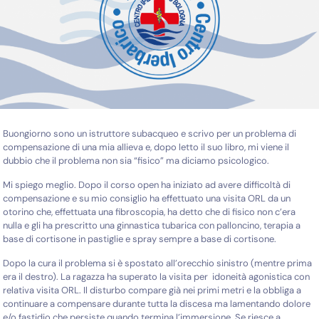
Buongiorno sono un istruttore subacqueo e scrivo per un problema di
compensazione di una mia allieva e, dopo letto il suo libro, mi viene il
dubbio che il problema non sia “fisico” ma diciamo psicologico.
Mi spiego meglio. Dopo il corso open ha iniziato ad avere difficoltà di
compensazione e su mio consiglio ha effettuato una visita ORL da un
otorino che, effettuata una fibroscopia, ha detto che di fisico non c’era
nulla e gli ha prescritto una ginnastica tubarica con palloncino, terapia a
base di cortisone in pastiglie e spray sempre a base di cortisone.
Dopo la cura il problema si è spostato all’orecchio sinistro (mentre prima
era il destro). La ragazza ha superato la visita per idoneità agonistica con
relativa visita ORL. Il disturbo compare già nei primi metri e la obbliga a
continuare a compensare durante tutta la discesa ma lamentando dolore
e/o fastidio che persiste quando termina l’immersione. Se riesce a