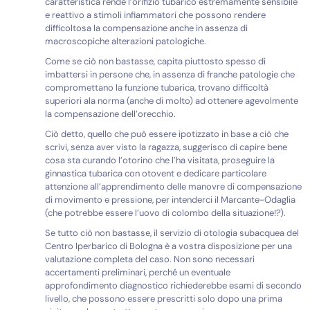
caratteristica rende l’orifizio tubarico estremamente sensibile
e reattivo a stimoli infiammatori che possono rendere
difficoltosa la compensazione anche in assenza di
macroscopiche alterazioni patologiche.
Come se ciò non bastasse, capita piuttosto spesso di
imbattersi in persone che, in assenza di franche patologie che
compromettano la funzione tubarica, trovano difficoltà
superiori ala norma (anche di molto) ad ottenere agevolmente
la compensazione dell’orecchio.
Ciò detto, quello che può essere ipotizzato in base a ciò che
scrivi, senza aver visto la ragazza, suggerisco di capire bene
cosa sta curando l’otorino che l’ha visitata, proseguire la
ginnastica tubarica con otovent e dedicare particolare
attenzione all’apprendimento delle manovre di compensazione
di movimento e pressione, per intenderci il Marcante-Odaglia
(che potrebbe essere l’uovo di colombo della situazione!?).
Se tutto ciò non bastasse, il servizio di otologia subacquea del
Centro Iperbarico di Bologna è a vostra disposizione per una
valutazione completa del caso. Non sono necessari
accertamenti preliminari, perché un eventuale
approfondimento diagnostico richiederebbe esami di secondo
livello, che possono essere prescritti solo dopo una prima