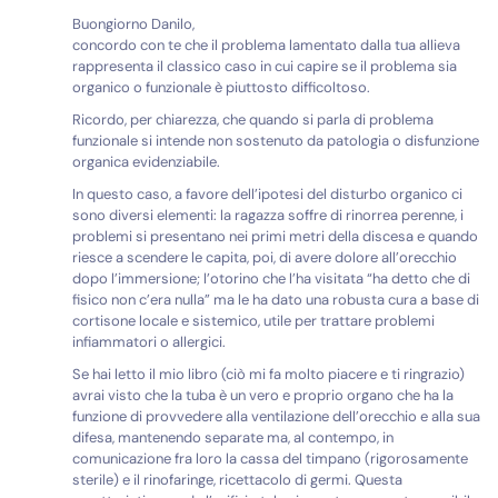
Buongiorno Danilo,
concordo con te che il problema lamentato dalla tua allieva
rappresenta il classico caso in cui capire se il problema sia
organico o funzionale è piuttosto difficoltoso.
Ricordo, per chiarezza, che quando si parla di problema
funzionale si intende non sostenuto da patologia o disfunzione
organica evidenziabile.
In questo caso, a favore dell’ipotesi del disturbo organico ci
sono diversi elementi: la ragazza soffre di rinorrea perenne, i
problemi si presentano nei primi metri della discesa e quando
riesce a scendere le capita, poi, di avere dolore all’orecchio
dopo l’immersione; l’otorino che l’ha visitata “ha detto che di
fisico non c’era nulla” ma le ha dato una robusta cura a base di
cortisone locale e sistemico, utile per trattare problemi
infiammatori o allergici.
Se hai letto il mio libro (ciò mi fa molto piacere e ti ringrazio)
avrai visto che la tuba è un vero e proprio organo che ha la
funzione di provvedere alla ventilazione dell’orecchio e alla sua
difesa, mantenendo separate ma, al contempo, in
comunicazione fra loro la cassa del timpano (rigorosamente
sterile) e il rinofaringe, ricettacolo di germi. Questa