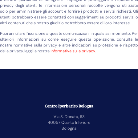
privacy degli utenti: le informazioni personali raccolte vengono utilizzate
solo per amministrare gli account e fornire i prodotti e servizi richiesti. Gli
utenti potrebbero essere contattati con suggerimenti su prodotti, servizi o
altri contenuti che a nostro giudizio potrebbero essere di loro interesse.
Puoi annullare l'iscrizione a queste comunicazioni in qualsiasi momento. Per
ulteriori informazioni su come eseguire questa operazione, consulta le
nostre normative sulla privacy e altre indicazioni su protezione e rispetto
della privacy, leggi la nostra
Informativa sulla privacy
.
Centro Iperbarico Bologna
Via S. Donato, 63
40057 Quarto Inferiore
Bologna