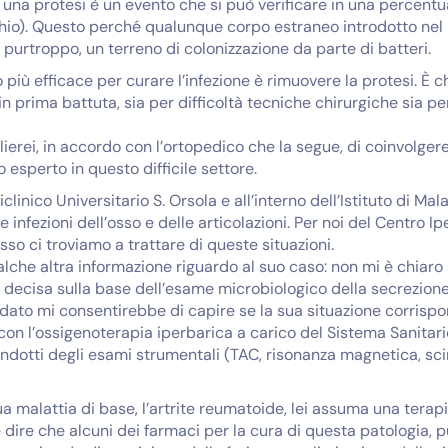
i una protesi è un evento che si può verificare in una percentu
hio). Questo perché qualunque corpo estraneo introdotto nel
e purtroppo, un terreno di colonizzazione da parte di batteri.
 più efficace per curare l’infezione è rimuovere la protesi. È
n prima battuta, sia per difficoltà tecniche chirurgiche sia per 
glierei, in accordo con l’ortopedico che la segue, di coinvolge
o esperto in questo difficile settore.
iclinico Universitario S. Orsola e all’interno dell’Istituto di Ma
infezioni dell’osso e delle articolazioni. Per noi del Centro Ip
o ci troviamo a trattare di queste situazioni.
alche altra informazione riguardo al suo caso: non mi è chiaro
è decisa sulla base dell’esame microbiologico della secrezione c
ato mi consentirebbe di capire se la sua situazione corrispo
a con l’ossigenoterapia iperbarica a carico del Sistema Sanitari
ndotti degli esami strumentali (TAC, risonanza magnetica, sci
 malattia di base, l’artrite reumatoide, lei assuma una terapia 
ire che alcuni dei farmaci per la cura di questa patologia, p