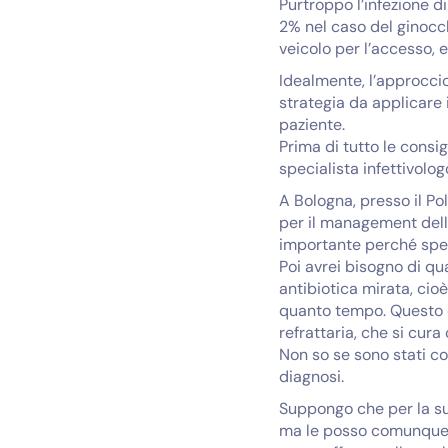
Purtroppo l’infezione d
2% nel caso del ginocc
veicolo per l’accesso, 
Idealmente, l’approccio
strategia da applicare i
paziente.
Prima di tutto le consi
specialista infettivolog
A Bologna, presso il Pol
per il management delle 
importante perché spess
Poi avrei bisogno di qu
antibiotica mirata, cio
quanto tempo. Questo d
refrattaria, che si cur
Non so se sono stati co
diagnosi.
Suppongo che per la sua
ma le posso comunque d