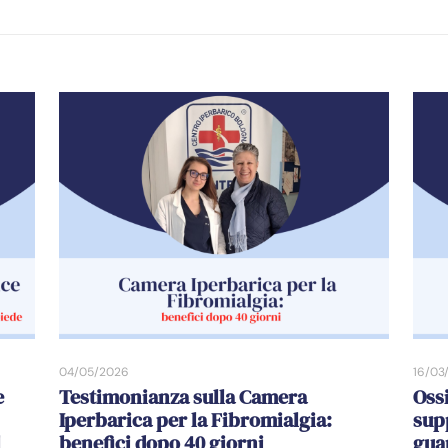
04/05/2026
16/03
e
Testimonianza sulla Camera
Oss
Iperbarica per la Fibromialgia:
sup
l
benefici dopo 40 giorni
gua