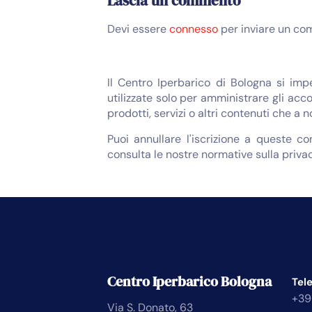
Lascia un commento
Devi essere
connesso
per inviare un co
Il Centro Iperbarico di Bologna si imp
utilizzate solo per amministrare gli acco
prodotti, servizi o altri contenuti che a 
Puoi annullare l'iscrizione a queste c
consulta le nostre normative sulla privac
Centro Iperbarico Bologna
Tel
+39
Via S. Donato, 63