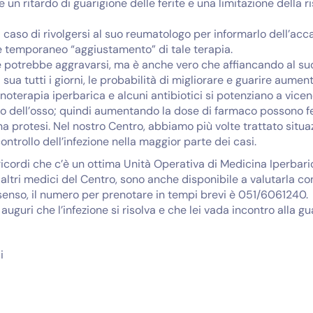
e un ritardo di guarigione delle ferite e una limitazione della 
l caso di rivolgersi al suo reumatologo per informarlo dell’acc
e temporaneo “aggiustamento” di tale terapia.
ne potrebbe aggravarsi, ma è anche vero che affiancando al s
ua tutti i giorni, le probabilità di migliorare e guarire aumen
enoterapia iperbarica e alcuni antibiotici si potenziano a vic
erno dell’osso; quindi aumentando la dose di farmaco possono fe
a protesi. Nel nostro Centro, abbiamo più volte trattato situaz
controllo dell’infezione nella maggior parte dei casi.
ricordi che c’è un ottima Unità Operativa di Medicina Iperbari
altri medici del Centro, sono anche disponibile a valutarla co
senso, il numero per prenotare in tempi brevi è 051/6061240.
i auguri che l’infezione si risolva e che lei vada incontro alla g
i