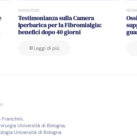
04/05/2026
16/03
e
Testimonianza sulla Camera
Oss
Iperbarica per la Fibromialgia:
sup
l
benefici dopo 40 giorni
gua
Leggi di più
o:
 Franchini,
irurgia Università di Bologna,
ologia Università di Bologna