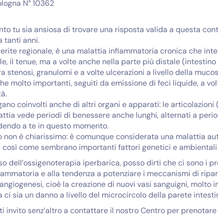
ologna N° 10362
 tu sia ansiosa di trovare una risposta valida a questa conti
 tanti anni.
terite regionale, è una malattia infiammatoria cronica che inte
, il tenue, ma a volte anche nella parte più distale (intestino
 stenosi, granulomi e a volte ulcerazioni a livello della mucos
he molto importanti, seguiti da emissione di feci liquide, a vo
tà.
o coinvolti anche di altri organi e apparati: le articolazioni (ar
tia vede periodi di benessere anche lunghi, alternati a period
edendo a te in questo momento.
non è chiarissimo: è comunque considerata una malattia aut
 così come sembrano importanti fattori genetici e ambientali e s
so dell’ossigenoterapia iperbarica, posso dirti che ci sono i 
nfiammatoria e alla tendenza a potenziare i meccanismi di ripa
oangiogenesi, cioè la creazione di nuovi vasi sanguigni, molto 
i sia un danno a livello del microcircolo della parete intesti
ti invito senz’altro a contattare il nostro Centro per prenotare