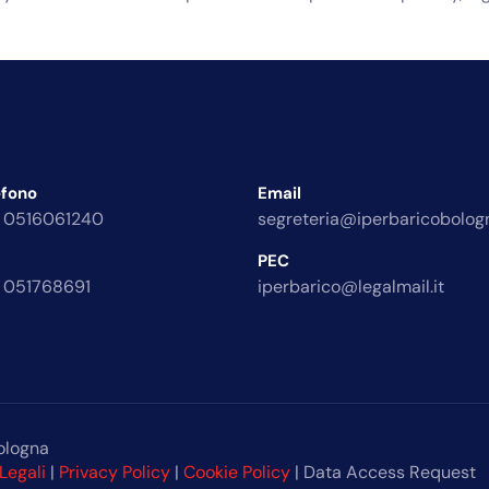
efono
Email
 0516061240
segreteria@iperbaricobologn
PEC
 051768691
iperbarico@legalmail.it
ologna
Legali
|
Privacy Policy
|
Cookie Policy
| Data Access Request