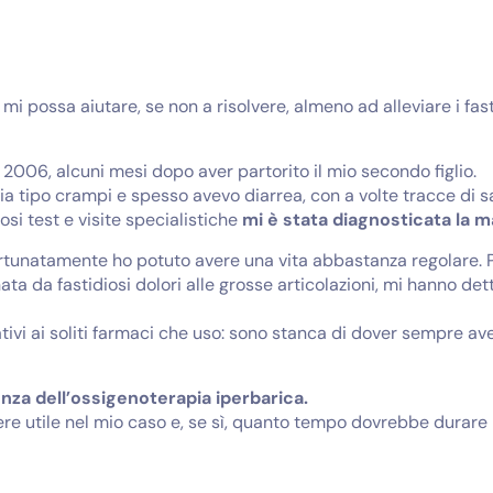
i possa aiutare, se non a risolvere, almeno ad alleviare i fast
o 2006, alcuni mesi dopo aver partorito il mio secondo figlio.
ncia tipo crampi e spesso avevo diarrea, con a volte tracce di 
i test e visite specialistiche
mi è stata diagnosticata la ma
ortunatamente ho potuto avere una vita abbastanza regolare. 
a da fastidiosi dolori alle grosse articolazioni, mi hanno det
tivi ai soliti farmaci che uso: sono stanca di dover sempre av
nza dell’ossigenoterapia iperbarica.
e utile nel mio caso e, se sì, quanto tempo dovrebbe durare 