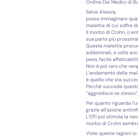
Ordine Dei Medici di B
Salve Alessia,
posso immaginare quanto
malattia di cui soffre da
Il morbo di Crohn, o en
sua parte più prossimale
Questa malattia procura
addominali, a volte anc
peso, facile affaticabili
Non è poi raro che vengan
L’andamento della malat
è quello che sta succ
Perché succeda questo 
“aggredisce se stesso”,
Per quanto riguarda l’u
grazie all’azione antii
L’OTI poi stimola la ne
morbo di Crohn sembra c
Viste queste ragioni io 