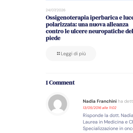
24/07/2026
Ossigenoterapia iperbarica e luc
polarizzata: una nuova alleanza
contro le ulcere neuropatiche de
piede
Leggi di più
1 Comment
Nadia Franchini
ha dett
13/05/2016 alle 11:02
Risponde la dott. Nadia
Laurea in Medicina e Ch
Specializzazione in onc