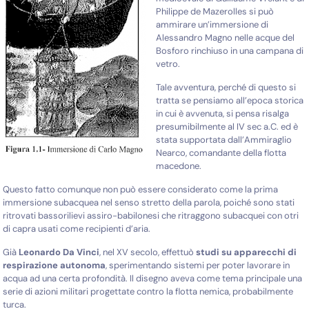
Philippe de Mazerolles si può
ammirare un’immersione di
Alessandro Magno nelle acque del
Bosforo rinchiuso in una campana di
vetro.
Tale avventura, perché di questo si
tratta se pensiamo all’epoca storica
in cui è avvenuta, si pensa risalga
presumibilmente al IV sec a.C. ed è
stata supportata dall’Ammiraglio
Nearco, comandante della flotta
macedone.
Questo fatto comunque non può essere considerato come la prima
immersione subacquea nel senso stretto della parola, poiché sono stati
ritrovati bassorilievi assiro-babilonesi che ritraggono subacquei con otri
di capra usati come recipienti d’aria.
Già
Leonardo Da Vinci
, nel XV secolo, effettuò
studi su apparecchi di
re
spirazione autonoma
, sperimentando sistemi per poter lavorare in
acqua ad una certa profondità. Il disegno aveva come tema principale una
serie di azioni militari progettate contro la flotta nemica, probabilmente
turca.