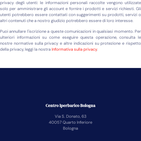
privacy degli utenti: le informazioni personali raccolte vengono utilizzate
solo per amministrare gli account e fornire i prodotti e servizi richiesti. Gli
utenti potrebbero essere contattati con suggerimenti su prodotti, servizi o
altri contenuti che a nostro giudizio potrebbero essere di loro interesse.
Puoi annullare l'iscrizione a queste comunicazioni in qualsiasi momento. Per
ulteriori informazioni su come eseguire questa operazione, consulta le
nostre normative sulla privacy e altre indicazioni su protezione e rispetto
della privacy, leggi la nostra
Informativa sulla privacy
.
Centro Iperbarico Bologna
Via S. Donato, 63
40057 Quarto Inferiore
Bologna