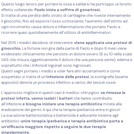
Questo lungo lavoro per portare le ossa a saldarsi ha purtroppo un brutto
effetto collaterale:
Paolo inizia a soffrire di gonartrosi.
Si tratta di una perdita dello strato di cartilagine che riveste internamente
il ginocchio, fino ad esporre l’osso sottostante; l’aumento dell’attrito ad
ogni movimento causa dolore e infiammazione che portano Paolo a
ricorrere quasi quotidianamente all’utilizzo di antiinfiammatori.
Nel 2015 i medici decidono di intervenire:
viene applicata una protesi di
ginocchio.
La fortuna non gira dalla parte di Paolo e dopo 6 mesi viene
evidenziato clinicamente che persiste un dolore severo (8 su 10 nella scala
VAS che misura oggettivamente il dolore che una persona sente), edema e
soprattutto che i linfonodi inguinali sono ingrossati.
Questi segni portano i medici a voler fare altri accertamenti e come
sospettato si tratta di un’
infezione della protesi
, la scintigrafia (esame
apposito) denota un processo infettivo a carico dei tessuti ossei.
L’approccio migliore in questi casi è medico-chirurgico:
va rimossa la
protesi infetta, vanno isolati i batteri
che hanno contribuito
all’infezione
e bisogna iniziare una terapia antibiotica
mirata alla
eradicazione dei germi; è qui che la terapia iperbarica entra in gioco!
La sua azione batteriostatica e battericida è adiuvante insieme agli
antibiotici:
unire terapia iperbarica e terapia antibiotica porta a
un’efficacia maggiore rispetto a seguire le due terapie
singolarmente.