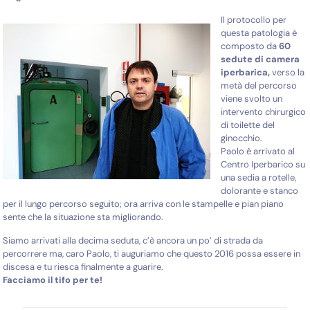
Il protocollo per
questa patologia è
composto da
60
sedute di camera
iperbarica,
verso la
metà del percorso
viene svolto un
intervento chirurgico
di toilette del
ginocchio.
Paolo è arrivato al
Centro Iperbarico su
una sedia a rotelle,
dolorante e stanco
per il lungo percorso seguito; ora arriva con le stampelle e pian piano
sente che la situazione sta migliorando.
Siamo arrivati alla decima seduta, c’è ancora un po’ di strada da
percorrere ma, caro Paolo, ti auguriamo che questo 2016 possa essere in
discesa e tu riesca finalmente a guarire.
Facciamo il tifo per te!