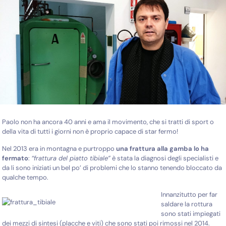
Paolo non ha ancora 40 anni e ama il movimento, che si tratti di sport o
della vita di tutti i giorni non è proprio capace di star fermo!
Nel 2013 era in montagna e purtroppo
una frattura alla gamba lo ha
fermato
:
“frattura del piatto tibiale”
è stata la diagnosi degli specialisti e
da li sono iniziati un bel po’ di problemi che lo stanno tenendo bloccato da
qualche tempo.
Innanzitutto per far
saldare la rottura
sono stati impiegati
dei mezzi di sintesi (placche e viti) che sono stati poi rimossi nel 2014.