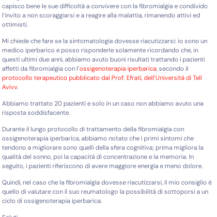
capisco bene le sue difficoltà a convivere con la fibromialgia e condivido
l’invito a non scoraggiarsi e a reagire alla malattia, rimanendo attivi ed
ottimisti.
Mi chiede che fare se la sintomatologia dovesse riacutizzarsi: io sono un
medico iperbarico e posso risponderle solamente ricordando che, in
questi ultimi due anni, abbiamo avuto buoni risultati trattando i pazienti
affetti da fibromialgia con l’
ossigenoterapia iperbarica
, secondo il
protocollo terapeutico pubblicato dal Prof. Efrati, dell’Università di Tell
Avivv
.
Abbiamo trattato 20 pazienti e solo in un caso non abbiamo avuto una
risposta soddisfacente.
Durante il lungo protocollo di trattamento della fibromialgia con
ossigenoterapia iperbarica, abbiamo notato che i primi sintomi che
tendono a migliorare sono quelli della sfera cognitiva; prima migliora la
qualità del sonno, poi la capacità di concentrazione e la memoria. In
seguito, i pazienti riferiscono di avere maggiore energia e meno dolore.
Quindi, nel caso che la fibromialgia dovesse riacutizzarsi, il mio consiglio è
quello di valutare con il suo reumatologo la possibilità di sottoporsi a un
ciclo di ossigenoterapia iperbarica.