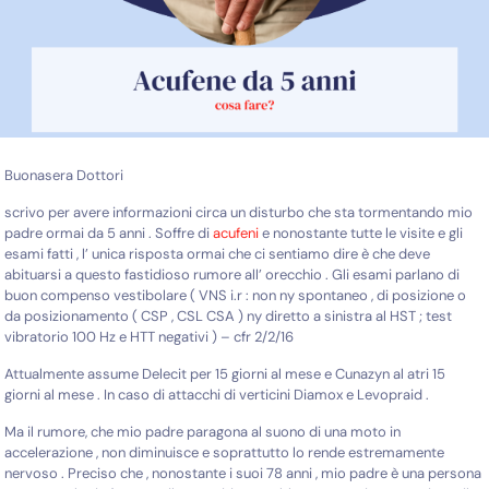
Buonasera Dottori
scrivo per avere informazioni circa un disturbo che sta tormentando mio
padre ormai da 5 anni . Soffre di
acufeni
e nonostante tutte le visite e gli
esami fatti , l’ unica risposta ormai che ci sentiamo dire è che deve
abituarsi a questo fastidioso rumore all’ orecchio . Gli esami parlano di
buon compenso vestibolare ( VNS i.r : non ny spontaneo , di posizione o
da posizionamento ( CSP , CSL CSA ) ny diretto a sinistra al HST ; test
vibratorio 100 Hz e HTT negativi ) – cfr 2/2/16
Attualmente assume Delecit per 15 giorni al mese e Cunazyn al atri 15
giorni al mese . In caso di attacchi di verticini Diamox e Levopraid .
Ma il rumore, che mio padre paragona al suono di una moto in
accelerazione , non diminuisce e soprattutto lo rende estremamente
nervoso . Preciso che , nonostante i suoi 78 anni , mio padre è una persona