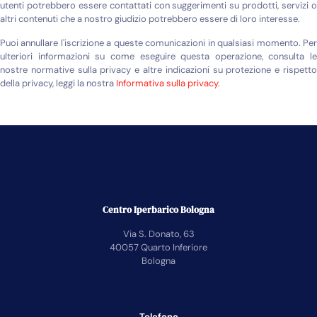
utenti potrebbero essere contattati con suggerimenti su prodotti, servizi o
altri contenuti che a nostro giudizio potrebbero essere di loro interesse.
Puoi annullare l'iscrizione a queste comunicazioni in qualsiasi momento. Per
ulteriori informazioni su come eseguire questa operazione, consulta le
nostre normative sulla privacy e altre indicazioni su protezione e rispetto
della privacy, leggi la nostra
Informativa sulla privacy
.
Centro Iperbarico Bologna
Via S. Donato, 63
40057 Quarto Inferiore
Bologna
Telefono