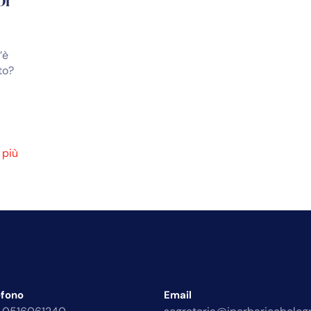
Di
’è
to?
 più
efono
Email