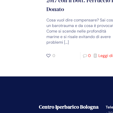
2017 con il Dott. Ferruccio 
Donato
Cosa vuol dire compensare? Sai cos
un barotrauma e da cosa è provoca
Come si scende nelle profondità
marine e si risale evitando di avere
problemi
[…]
0
0
Leggi di
Centro Iperbarico Bologna
Tel