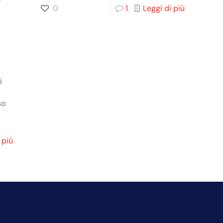
0
1
Leggi di più
i
so
 più