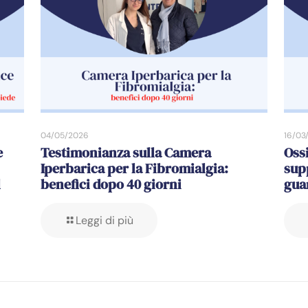
04/05/2026
16/03
e
Testimonianza sulla Camera
Oss
Iperbarica per la Fibromialgia:
sup
l
benefici dopo 40 giorni
gua
Leggi di più