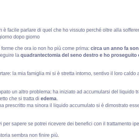
 è facile parlare di quel che ho vissuto perché oltre alla sofferen
giorno dopo giorno
 forme che ora io non ho più come prima:
circa un anno fa son
eguire la
quadrantectomia del seno destro e ho proseguito c
rtare: la mia famiglia mi si è stretta intorno, sentivo il loro c
ppato un altro problema: ha iniziato ad accumularsi del liquido tra
tto che si tratta di
edema
.
a prescritto ma sinora il liquido accumulato si è dimostrato essere
i per sapere se potrei ricevere dei benefici con il trattamento ipe
oria sembra non finire più.