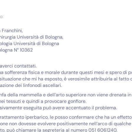
o:
 Franchini,
irurgia Università di Bologna,
ologia Università di Bologna
ologna N° 10362
averci contattati.
 sofferenza fisica e morale durante questi mesi e spero di po
situazione che mi ha esposto, è verosimile attribuirla al fatto
zione dei linfonodi ascellari.
linfa della mammella e dell’arto superiore non viene drenata 
i tessuti e quindi a provocare gonfiore.
sivamente eseguita può avere accentuato il problema.
 trattamento iperbarico, le posso confermare che ha un effet
zione non dovesse evolvere positivamente nell’arco di qualche 
o, può chiamare la segreteria al numero 051 6061240.