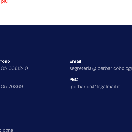
 più
efono
Email
 0516061240
segreteria@iperbaricobologn
PEC
 051768691
iperbarico@legalmail.it
ologna