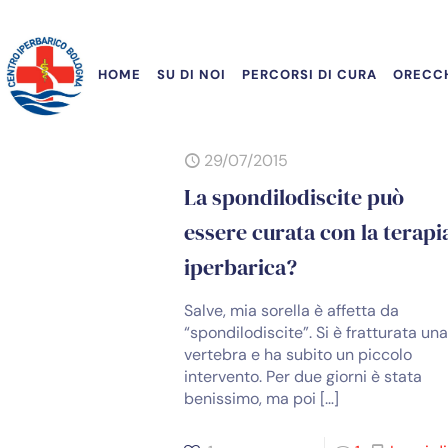
HOME
SU DI NOI
PERCORSI DI CURA
ORECCH
29/07/2015
La spondilodiscite può
essere curata con la terapi
iperbarica?
Salve, mia sorella è affetta da
“spondilodiscite”. Si è fratturata un
vertebra e ha subito un piccolo
intervento. Per due giorni è stata
benissimo, ma poi
[…]