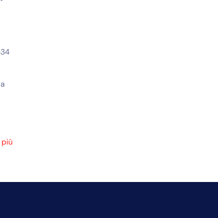
334
la
.
 più