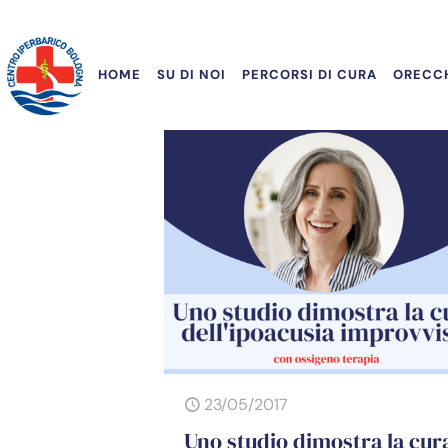
HOME
SU DI NOI
PERCORSI DI CURA
ORECCH
23/05/2017
Uno studio dimostra la cur