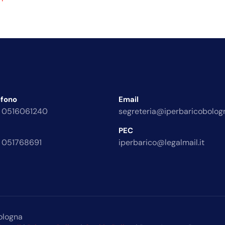
efono
Email
 0516061240
segreteria@iperbaricobologn
PEC
 051768691
iperbarico@legalmail.it
ologna