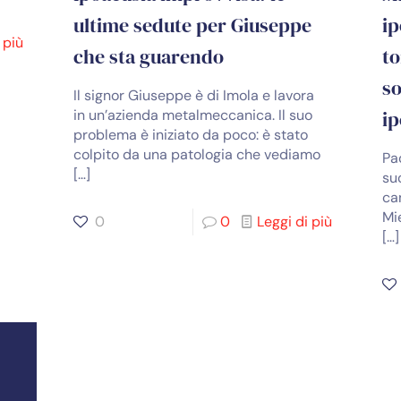
ultime sedute per Giuseppe
ip
 più
che sta guarendo
to
so
Il signor Giuseppe è di Imola e lavora
in un’azienda metalmeccanica. Il suo
ip
problema è iniziato da poco: è stato
colpito da una patologia che vediamo
Pa
[…]
su
ca
Mie
0
0
Leggi di più
[…]