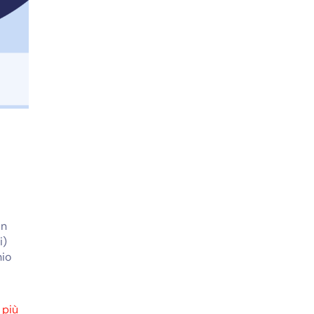
un
i)
hio
 più