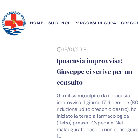
HOME
SU DI NOI
PERCORSI DI CURA
ORECCH
19/01/2018
Ipoacusia improvvisa:
Giuseppe ci scrive per un
consulto
Gentilissimi,colpito da ipoacusia
improvvisa il giorno 17 dicembre (8
riduzione udito orecchio destro), ho
iniziato la terapia farmacologica
(flebo) presso l’Ospedale. Nel
malaugurato caso di non conseguir
[…]