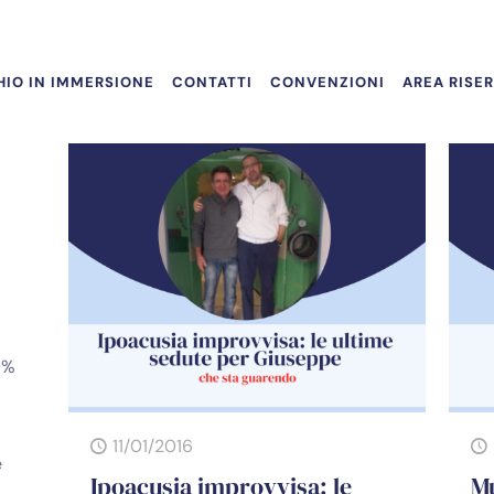
IO IN IMMERSIONE
CONTATTI
CONVENZIONI
AREA RISE
0%
11/01/2016
e
Ipoacusia improvvisa: le
Mu