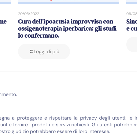
20/05/2022
06/08
ome
Cura dell’ipoacusia improvvisa con
Sin
ossigenoterapia iperbarica: gli studi
e c
lo confermano.
Leggi di più
mmento.
egna a proteggere e rispettare la privacy degli utenti: le 
unt e fornire i prodotti e servizi richiesti. Gli utenti potreb
nostro giudizio potrebbero essere di loro interesse.