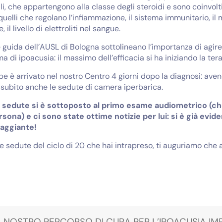
li, che appartengono alla classe degli steroidi e sono coinvolti
 quelli che regolano l’infiammazione, il sistema immunitario, il
, il livello di elettroliti nel sangue.
e guida dell’AUSL di Bologna sottolineano l’importanza di a
a di ipoacusia: il massimo dell’efficacia si ha iniziando la tera
e è arrivato nel nostro Centro 4 giorni dopo la diagnosi: avend
o subito anche le sedute di camera iperbarica.
 sedute si è sottoposto al primo esame audiometrico (ch
sona) e ci sono state ottime notizie per lui: si è già evid
raggiante!
me sedute del ciclo di 20 che hai intrapreso, ti auguriamo che
L NOSTRO PERCORSO DI CURA PER L’IPOACUSIA I