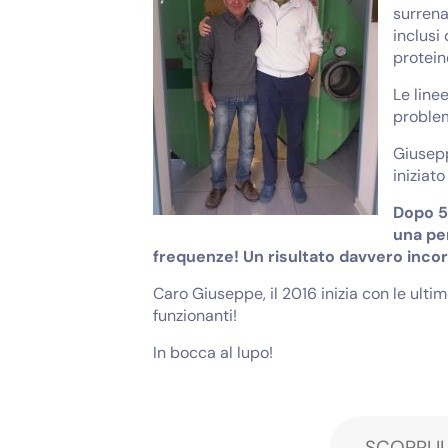
surrena
inclusi
proteine
Le line
problem
Giusepp
iniziat
Dopo 5
una per
frequenze! Un risultato davvero inco
Caro Giuseppe, il 2016 inizia con le ulti
funzionanti!
In bocca al lupo!
SCOPRI I