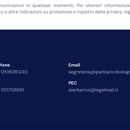
omunicazioni in qualsiasi momento. Per ulteriori informazi
y e altre indicazioni su protezione e rispetto della privacy, le
efono
Email
 0516061240
segreteria@iperbaricobologn
PEC
 051768691
iperbarico@legalmail.it