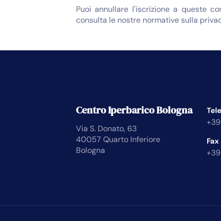
Puoi annullare l'iscrizione a queste c
consulta le nostre normative sulla privac
Centro Iperbarico Bologna
Tel
+39
Via S. Donato, 63
40057 Quarto Inferiore
Fax
Bologna
+39