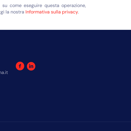
oni su come eseguire questa operazione,
ggi la nostra
Informativa sulla privacy
.
a.it