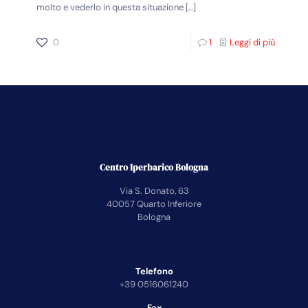
molto e vederlo in questa situazione
[…]
0
1
Leggi di più
Centro Iperbarico Bologna
Via S. Donato, 63
40057 Quarto Inferiore
Bologna
Telefono
+39 0516061240
Fax