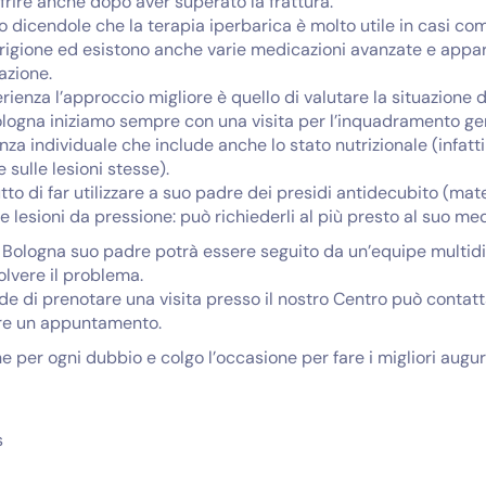
rire anche dopo aver superato la frattura.
ro dicendole che la terapia iperbarica è molto utile in casi com
arigione ed esistono anche varie medicazioni avanzate e appa
azione.
enza l’approccio migliore è quello di valutare la situazione de
ologna iniziamo sempre con una visita per l’inquadramento g
nza individuale che include anche lo stato nutrizionale (infatt
 sulle lesioni stesse).
utto di far utilizzare a suo padre dei presidi antidecubito (ma
lesioni da pressione: può richiederli al più presto al suo me
 Bologna suo padre potrà essere seguito da un’equipe multidi
olvere il problema.
de di prenotare una visita presso il nostro Centro può contat
re un appuntamento.
e per ogni dubbio e colgo l’occasione per fare i migliori augu
s