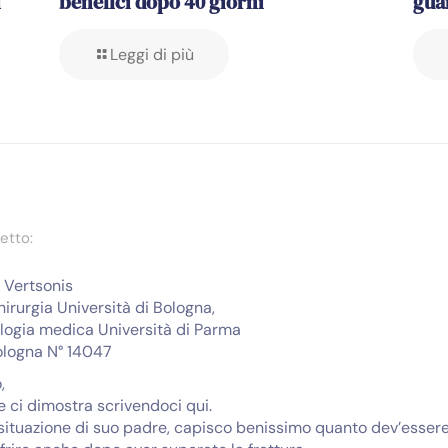
l
benefici dopo 40 giorni
gua
Leggi di più
etto:
s Vertsonis
irurgia Università di Bologna,
ologia medica Università di Parma
ologna N° 14047
,
he ci dimostra scrivendoci qui.
situazione di suo padre, capisco benissimo quanto dev’essere d