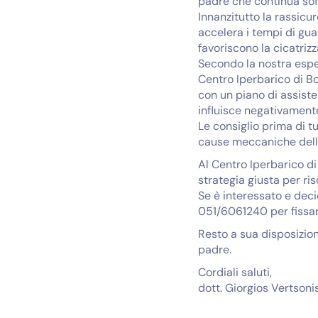
padre che continua soff
Innanzitutto la rassicu
accelera i tempi di gu
favoriscono la cicatrizz
Secondo la nostra esperi
Centro Iperbarico di B
con un piano di assiste
influisce negativamente
Le consiglio prima di t
cause meccaniche delle 
Al Centro Iperbarico di
strategia giusta per ris
Se è interessato e deci
051/6061240 per fissa
Resto a sua disposizion
padre.
Cordiali saluti,
dott. Giorgios Vertsoni