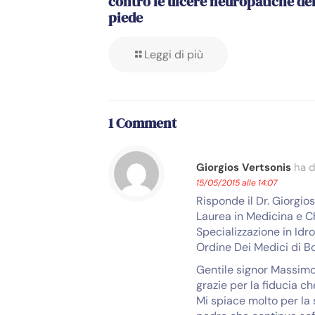
contro le ulcere neuropatiche de
piede
Leggi di più
1 Comment
Giorgios Vertsonis
ha d
15/05/2015 alle 14:07
Risponde il Dr. Giorgio
Laurea in Medicina e Ch
Specializzazione in Idr
Ordine Dei Medici di B
Gentile signor Massimo
grazie per la fiducia c
Mi spiace molto per la 