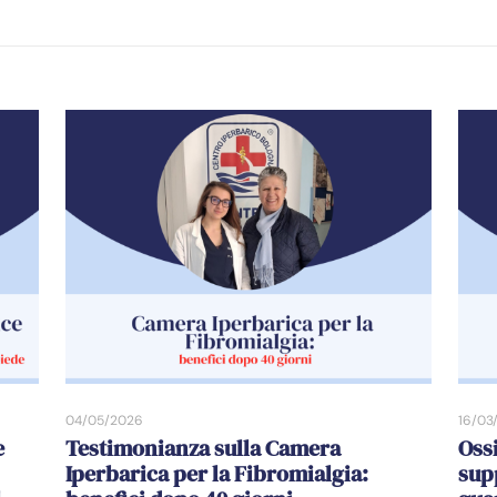
04/05/2026
16/03
e
Testimonianza sulla Camera
Oss
Iperbarica per la Fibromialgia:
sup