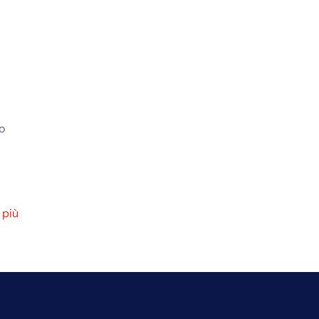
o
 più