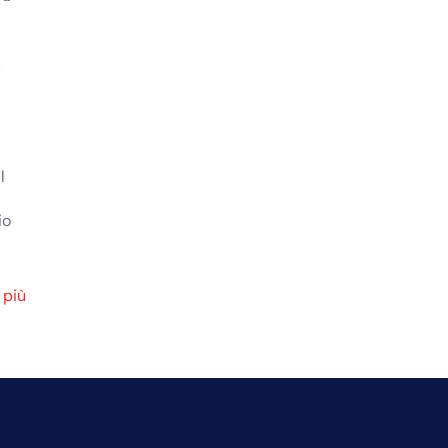
n
l
io
 più