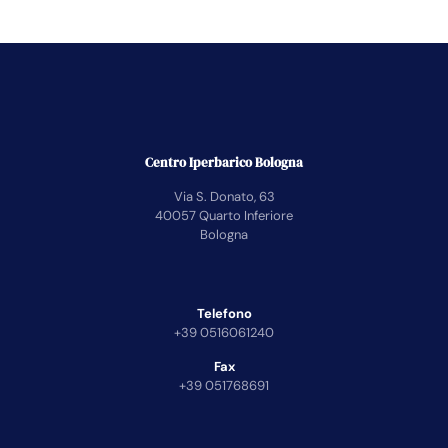
Centro Iperbarico Bologna
Via S. Donato, 63
40057 Quarto Inferiore
Bologna
Telefono
+39 0516061240
Fax
+39 051768691