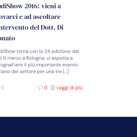
diShow 2016: vieni a
ovarci e ad ascoltare
intervento del Dott. Di
onato
diShow torna con la 24 edizione: dal
al 6 marzo a Bologna, vi aspetta a
lognaFiere il più importante evento
liano del settore per una tre
[…]
0
0
Leggi di più