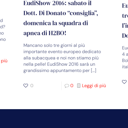
EudiShow 2016: sabato il
Eu
Dott. Di Donato “consiglia”,
tr
nd
domenica la squadra di
l’
nd?
apnea di H2BO!
mo
D
ono
Mancano solo tre giorni al più
Eu
importante evento europeo dedicato
4 
alla subacquea e noi non stiamo più
Bo
 più
nella pelle! EudiShow 2016 sarà un
ita
grandissimo appuntamento per
[…]
0
0
Leggi di più