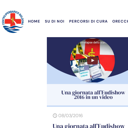
HOME
SU DI NOI
PERCORSI DI CURA
ORECCH
08/03/2016
Una giornata all’Eudishow