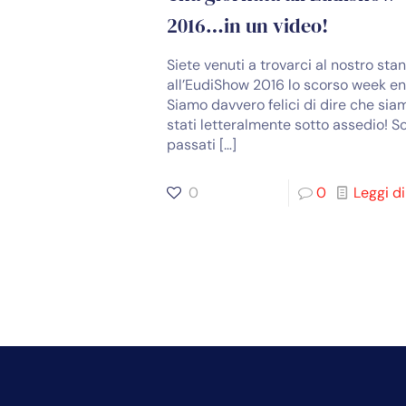
2016…in un video!
Siete venuti a trovarci al nostro sta
all’EudiShow 2016 lo scorso week e
Siamo davvero felici di dire che sia
stati letteralmente sotto assedio! S
passati
[…]
0
0
Leggi di