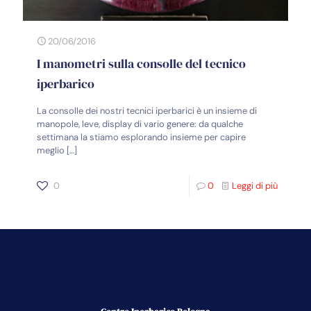
20/06/2016
I manometri sulla consolle del tecnico
iperbarico
La consolle dei nostri tecnici iperbarici è un insieme di
manopole, leve, display di vario genere: da qualche
settimana la stiamo esplorando insieme per capire
meglio
[…]
0
0
Leggi di più