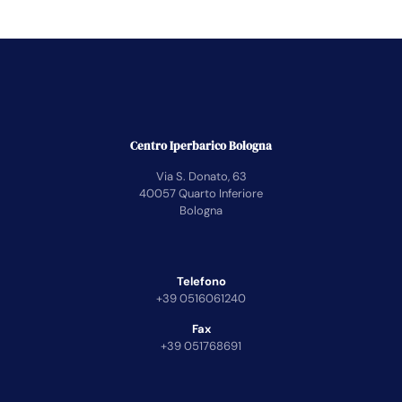
Centro Iperbarico Bologna
Via S. Donato, 63
40057 Quarto Inferiore
Bologna
Telefono
+39 0516061240
Fax
+39 051768691