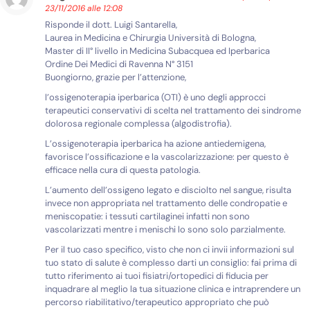
23/11/2016 alle 12:08
Risponde il dott. Luigi Santarella,
Laurea in Medicina e Chirurgia Università di Bologna,
Master di II° livello in Medicina Subacquea ed Iperbarica
Ordine Dei Medici di Ravenna N° 3151
Buongiorno, grazie per l’attenzione,
l’ossigenoterapia iperbarica (OTI) è uno degli approcci
terapeutici conservativi di scelta nel trattamento dei sindrome
dolorosa regionale complessa (algodistrofia).
L’ossigenoterapia iperbarica ha azione antiedemigena,
favorisce l’ossificazione e la vascolarizzazione: per questo è
efficace nella cura di questa patologia.
L’aumento dell’ossigeno legato e disciolto nel sangue, risulta
invece non appropriata nel trattamento delle condropatie e
meniscopatie: i tessuti cartilaginei infatti non sono
vascolarizzati mentre i menischi lo sono solo parzialmente.
Per il tuo caso specifico, visto che non ci invii informazioni sul
tuo stato di salute è complesso darti un consiglio: fai prima di
tutto riferimento ai tuoi fisiatri/ortopedici di fiducia per
inquadrare al meglio la tua situazione clinica e intraprendere un
percorso riabilitativo/terapeutico appropriato che può