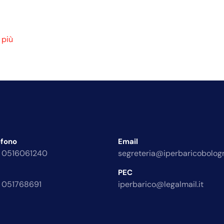
 più
efono
Email
 0516061240
segreteria@iperbaricobologn
PEC
 051768691
iperbarico@legalmail.it