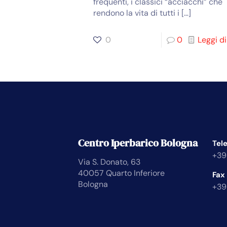
frequenti, i classici “acciacchi” che
rendono la vita di tutti i
[…]
0
0
Leggi di
Centro Iperbarico Bologna
Tel
+39
Via S. Donato, 63
40057 Quarto Inferiore
Fax
Bologna
+39