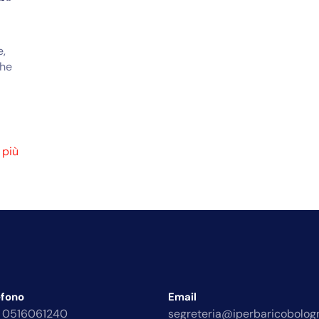
e,
che
.
 più
efono
Email
 0516061240
segreteria@iperbaricobologn