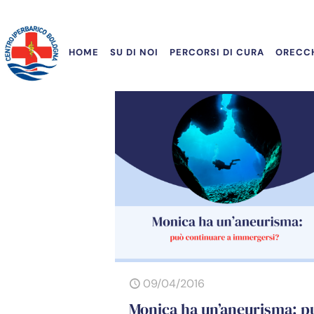
HOME
SU DI NOI
PERCORSI DI CURA
ORECCH
09/04/2016
Monica ha un’aneurisma: p